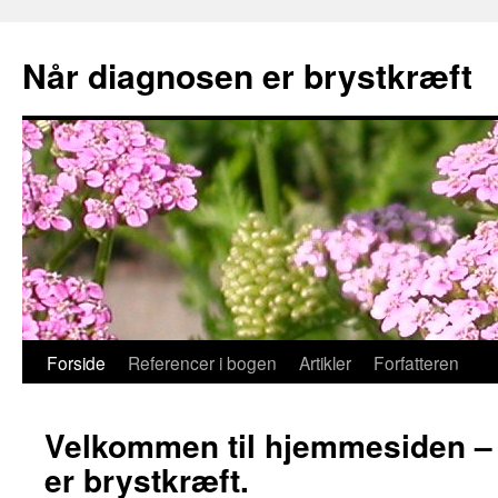
Når diagnosen er brystkræft
Hop
Forside
Referencer i bogen
Artikler
Forfatteren
til
Velkommen til hjemmesiden –
indhold
er brystkræft.